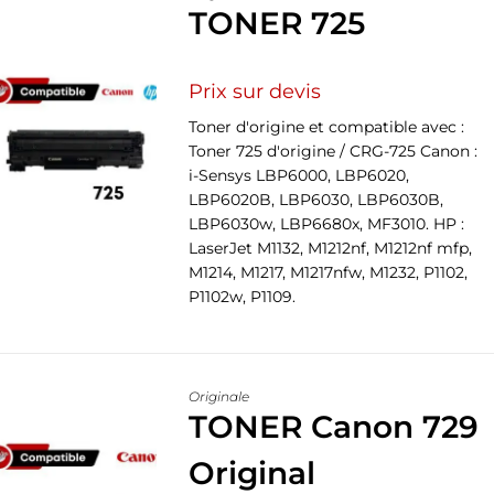
TONER 725
Prix sur devis
Toner d'origine et compatible avec :
Toner 725 d'origine / CRG-725 Canon :
i-Sensys LBP6000, LBP6020,
LBP6020B, LBP6030, LBP6030B,
LBP6030w, LBP6680x, MF3010. HP :
LaserJet M1132, M1212nf, M1212nf mfp,
M1214, M1217, M1217nfw, M1232, P1102,
P1102w, P1109.
Originale
TONER Canon 729
Original