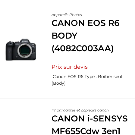
Appareils Photos
CANON EOS R6
BODY
(4082C003AA)
Prix sur devis
Canon EOS R6 Type : Boîtier seul
(Body)
Imprimantes et copieurs canon
CANON i-SENSYS
MF655Cdw 3en1