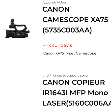
Appareils Vidéos
CANON
CAMESCOPE XA75
(5735C003AA)
Prix sur devis
Canon XA75 Type : Caméscope
Imprimantes et copieurs canon
CANON COPIEUR
IR1643I MFP Mono
LASER(5160C006A