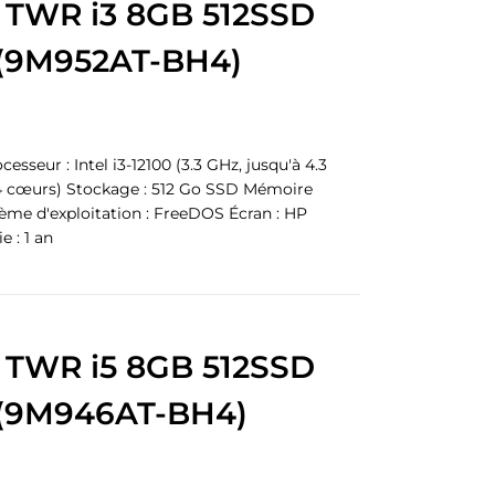
 TWR i3 8GB 512SSD
(9M952AT-BH4)
sseur : Intel i3-12100 (3.3 GHz, jusqu'à 4.3
 4 cœurs) Stockage : 512 Go SSD Mémoire
ème d'exploitation : FreeDOS Écran : HP
 : 1 an
 TWR i5 8GB 512SSD
(9M946AT-BH4)