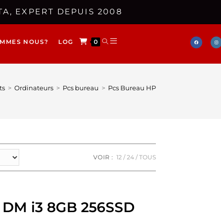
A, EXPERT DEPUIS 2008
OMMES NOUS?
LOG
0
ts
>
Ordinateurs
>
Pcs bureau
>
Pcs Bureau HP
VOIR :
12
24
TOUS
 DM i3 8GB 256SSD