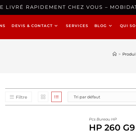
E LIVRÉ RAPIDEMENT CHEZ VOUS – MOBIDAT
NS
DEVIS & CONTACT
SERVICES
BLOG
QUI S
>
Produi
Filtre
Pcs Bureau HP
HP 260 G9