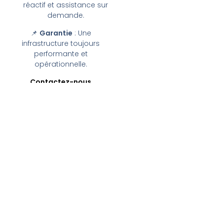
réactif et assistance sur
demande.
📌
Garantie
: Une
infrastructure toujours
performante et
opérationnelle.
Contactez-nous
🎓 Formations
Professionnelles
Développez les
compétences IT de votre
équipe.
Formation en