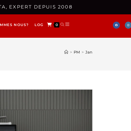
A, EXPERT DEPUIS 2008
OMMES NOUS?
LOG
0
>
PM
>
Jan