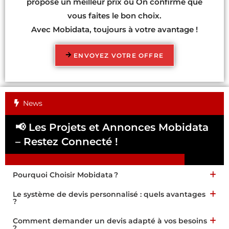
propose un meilleur prix ou On confirme que
vous faites le bon choix.
Avec Mobidata, toujours à votre avantage !
ENVOYEZ VOTRE OFFRE
News
📢 Les Projets et Annonces Mobidata
📢
– Restez Connecté !
Pa
Pourquoi Choisir Mobidata ?
Le système de devis personnalisé : quels avantages
?
Comment demander un devis adapté à vos besoins
?