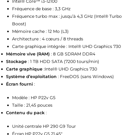
Intel® Core™ i3-12100
Fréquence de base : 3,3 GHz
Fréquence turbo max : jusqu’à 4,3 GHz (Intel® Turbo
Boost)
Mémoire cache : 12 Mo (L3)
Architecture : 4 cœurs / 8 threads
Carte graphique intégrée : Intel® UHD Graphics 730
Mémoire vive (RAM)
: 8 GB SDRAM DDR4
Stockage
: 1 TB HDD SATA (7200 tours/min)
Carte graphique
:Intel® UHD Graphics 730
Système d’exploitation
: FreeDOS (sans Windows)
Écran fourni
:
Modèle : HP P22v G5
Taille : 21,45 pouces
Contenu du pack
:
Unité centrale HP 290 G9 Tour
Écran HP P22v G5 21,45″