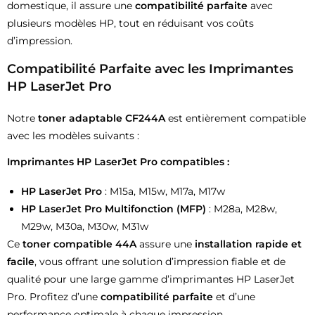
domestique, il assure une
compatibilité parfaite
avec
plusieurs modèles HP, tout en réduisant vos coûts
d’impression.
Compatibilité Parfaite avec les Imprimantes
HP LaserJet Pro
Notre
toner adaptable CF244A
est entièrement compatible
avec les modèles suivants :
Imprimantes HP LaserJet Pro compatibles :
HP LaserJet Pro
: M15a, M15w, M17a, M17w
HP LaserJet Pro Multifonction (MFP)
: M28a, M28w,
M29w, M30a, M30w, M31w
Ce
toner compatible 44A
assure une
installation rapide et
facile
, vous offrant une solution d’impression fiable et de
qualité pour une large gamme d’imprimantes HP LaserJet
Pro. Profitez d’une
compatibilité parfaite
et d’une
performance optimale à chaque impression.