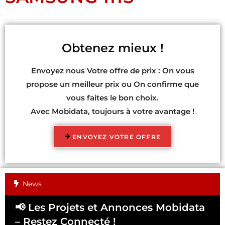
Obtenez mieux !
Envoyez nous Votre offre de prix : On vous
propose un meilleur prix ou On confirme que
vous faites le bon choix.
Avec Mobidata, toujours à votre avantage !
ENVOYEZ VOTRE OFFRE
News
📢 Les Projets et Annonces Mobidata
📢
– Restez Connecté !
Pa