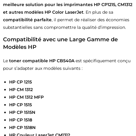
meilleure solution pour les imprimantes HP CP1215, CM1312
et autres modèles HP Color LaserJet
. En plus de sa
compatibilité parfaite
, il permet de réaliser des économies
substantielles sans compromettre la qualité d’impression.
Compatibilité avec une Large Gamme de
Modèles HP
Le
toner compatible HP CB540A
est spécifiquement conçu
pour s’adapter aux modèles suivants :
HP CP 1215
HP CM 1312
HP CM 1312 MFP
HP CP 1515
HP CP 1515N
HP CP 1518
HP CP 1518N
HP Couleur LaserJet CM1312