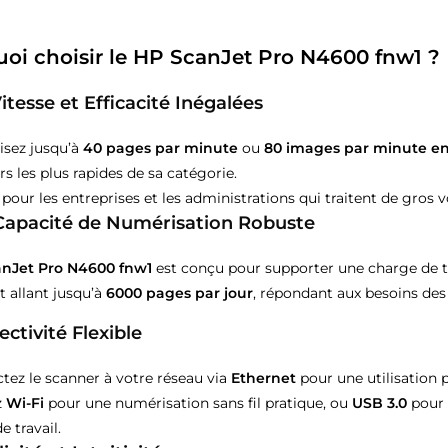
oi choisir le HP ScanJet Pro N4600 fnw1 ?
itesse et Efficacité Inégalées
sez jusqu’à
40 pages par minute
ou
80 images par minute en
s les plus rapides de sa catégorie.
 pour les entreprises et les administrations qui traitent de gro
Capacité de Numérisation Robuste
nJet Pro N4600 fnw1
est conçu pour supporter une charge de tr
t allant jusqu’à
6000 pages par jour
, répondant aux besoins des 
ctivité Flexible
tez le scanner à votre réseau via
Ethernet
pour une utilisation 
z
Wi-Fi
pour une numérisation sans fil pratique, ou
USB 3.0
pour 
e travail.