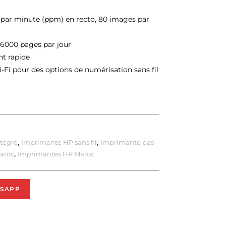
 par minute (ppm) en recto, 80 images par
 6000 pages par jour
nt rapide
i-Fi pour des options de numérisation sans fil
tégré
,
Imprimante HP sans fil
,
Imprimante pas
aroc
,
Imprimantes HP Maroc
SAPP