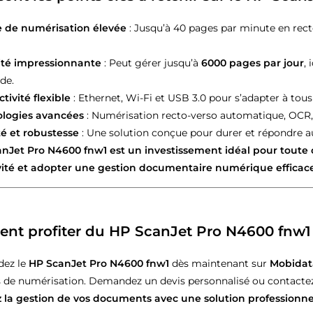
e de numérisation élevée
: Jusqu’à 40 pages par minute en rec
té impressionnante
: Peut gérer jusqu’à
6000 pages par jour
,
de.
tivité flexible
: Ethernet, Wi-Fi et USB 3.0 pour s’adapter à tous
logies avancées
: Numérisation recto-verso automatique, OCR, e
ité et robustesse
: Une solution conçue pour durer et répondre a
nJet Pro N4600 fnw1 est un investissement idéal pour toute 
vité et adopter une gestion documentaire numérique efficace
t profiter du HP ScanJet Pro N4600 fnw1 
ez le
HP ScanJet Pro N4600 fnw1
dès maintenant sur
Mobidat
 de numérisation. Demandez un devis personnalisé ou contactez n
z la gestion de vos documents avec une solution professionn