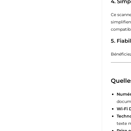
4.
Simpl
Ce scanne
simplifie
compatibl
5.
Fiabi
Bénéficiez
Quelle
Numéri
docume
Wi-Fi 
Techno
texte m
Prise 