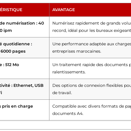
ÉRISTIQUE
AVANTAGE
 de numérisation : 40
Numérisez rapidement de grands vol
0 ipm
record, idéal pour les bureaux exigeant
é quotidienne :
Une performance adaptée aux charges de
 6000 pages
entreprises marocaines.
 : 512 Mo
Un traitement rapide des documents p
ralentissements.
ivité : Ethernet, USB
Des options de connexion flexibles po
Fi
de travail.
 pris en charge
Compatible avec divers formats de papi
documents A4.