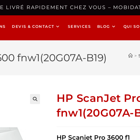
E LIVRÉ RAPIDEMENT CHEZ VOUS – MOBIDAT
NS
DEVIS & CONTACT
SERVICES
BLOG
QUI S
600 fnw1(20G07A-B19)
>
HP ScanJet Pr
🔍
fnw1(20G07A-B
HP Scanjet Pro 3600 f1