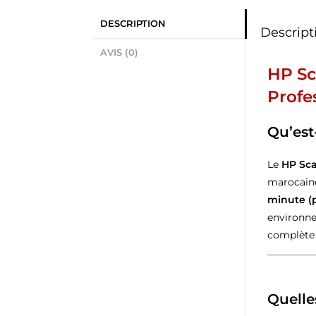
DESCRIPTION
Descript
AVIS (0)
HP Sc
Profe
Qu’est
Le
HP Sca
marocaine
minute (
environne
complète 
Quelle