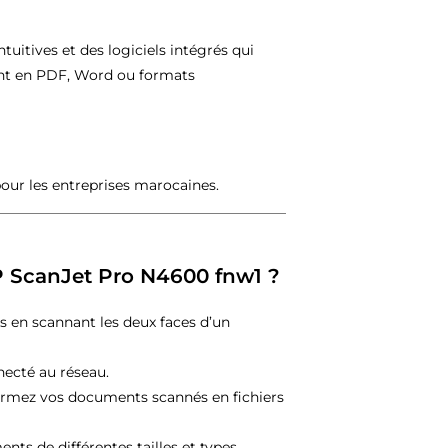
uitives et des logiciels intégrés qui
ent en PDF, Word ou formats
 pour les entreprises marocaines.
HP ScanJet Pro N4600 fnw1 ?
 en scannant les deux faces d’un
necté au réseau.
ormez vos documents scannés en fichiers
ts de différentes tailles et types