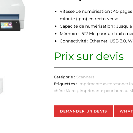
Vitesse de numérisation : 40 pages
minute (ipm) en recto-verso
Capacité de numérisation : Jusqu’à
Mémoire : 512 Mo pour un traiteme
Connectivité : Ethernet, USB 3.0, W
Prix sur devis
Catégorie :
Scanners
Étiquettes :
Imprimante avec scanner in
chère Maroc
,
Imprimante pour bureau M
DEMANDER UN DEVIS
WHAT