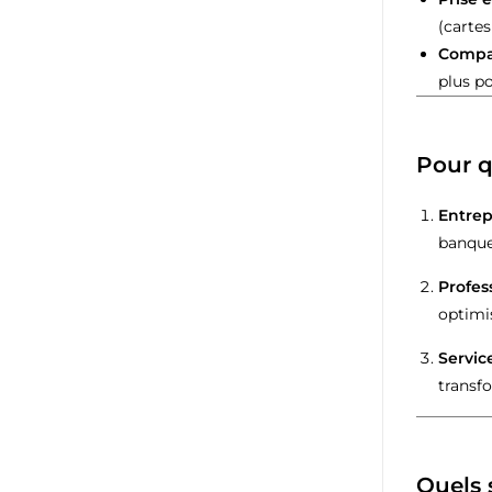
(cartes
Compat
plus po
Pour q
Entrep
banque
Profes
optimis
Servic
transf
Quels 