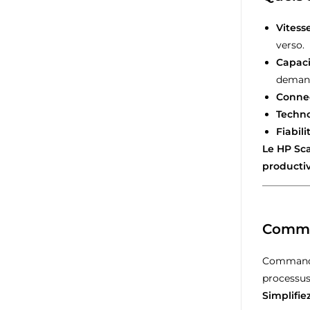
Vitess
verso.
Capaci
deman
Connec
Techno
Fiabil
Le HP Sca
producti
Commen
Command
processus
Simplifie