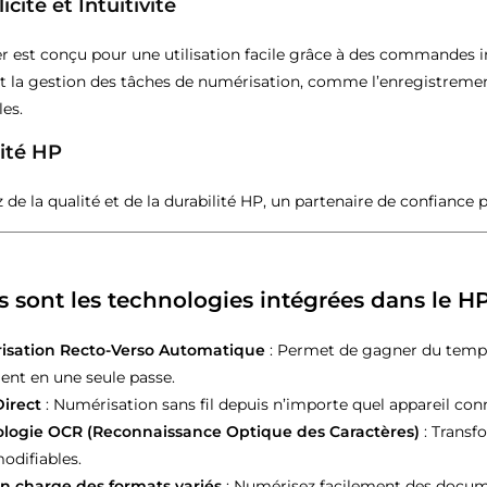
icité et Intuitivité
r est conçu pour une utilisation facile grâce à des commandes int
nt la gestion des tâches de numérisation, comme l’enregistrem
es.
lité HP
 de la qualité et de la durabilité HP, un partenaire de confiance
s sont les technologies intégrées dans le 
sation Recto-Verso Automatique
: Permet de gagner du temps
nt en une seule passe.
Direct
: Numérisation sans fil depuis n’importe quel appareil con
logie OCR (Reconnaissance Optique des Caractères)
: Transf
odifiables.
en charge des formats variés
: Numérisez facilement des documen