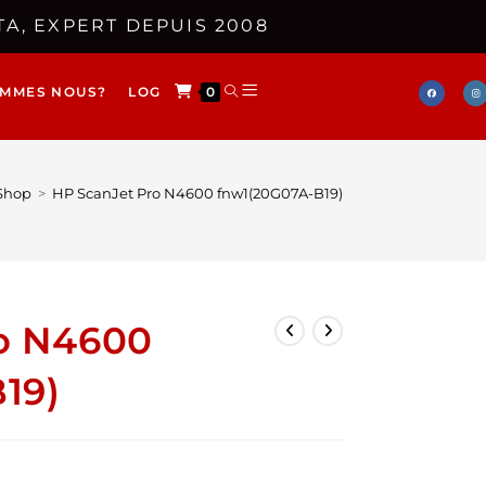
A, EXPERT DEPUIS 2008
OMMES NOUS?
LOG
0
Shop
>
HP ScanJet Pro N4600 fnw1(20G07A-B19)
o N4600
19)