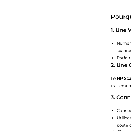
Pourqu
1.
Une V
Numéri
scanner
Parfait
2.
Une 
Le
HP Sca
traitemen
3.
Conne
Connec
Utilise
poste d