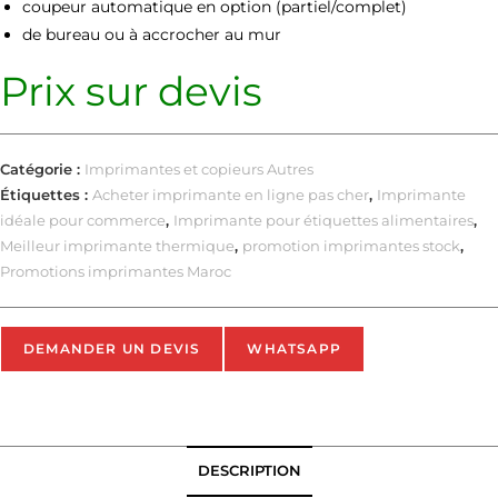
coupeur automatique en option (partiel/complet)
de bureau ou à accrocher au mur
Prix sur devis
Catégorie :
Imprimantes et copieurs Autres
Étiquettes :
Acheter imprimante en ligne pas cher
,
Imprimante
idéale pour commerce
,
Imprimante pour étiquettes alimentaires
,
Meilleur imprimante thermique
,
promotion imprimantes stock
,
Promotions imprimantes Maroc
DEMANDER UN DEVIS
WHATSAPP
DESCRIPTION