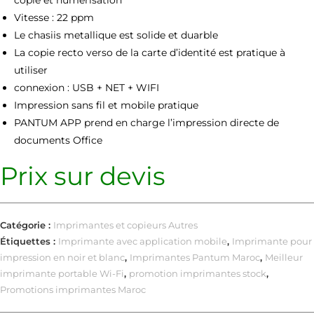
Vitesse : 22 ppm
Le chasiis metallique est solide et duarble
La copie recto verso de la carte d’identité est pratique à
utiliser
connexion : USB + NET + WIFI
Impression sans fil et mobile pratique
PANTUM APP prend en charge
l’impression directe de
documents Office
Prix sur devis
Catégorie :
Imprimantes et copieurs Autres
Étiquettes :
Imprimante avec application mobile
,
Imprimante pour
impression en noir et blanc
,
Imprimantes Pantum Maroc
,
Meilleur
imprimante portable Wi-Fi
,
promotion imprimantes stock
,
Promotions imprimantes Maroc