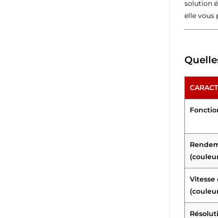
solution 
elle vous
Quelle
CARACT
Fonction
Rendeme
(couleu
Vitesse 
(couleu
Résolut