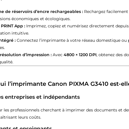
e de réservoirs d’encre rechargeables :
Rechargez facilement v
sions économiques et écologiques.
PRINT App :
Imprimez, copiez et numérisez directement depuis
cation intuitive.
ntégré :
Connectez l’imprimante à votre réseau domestique ou p
des.
résolution d’impression :
Avec
4800 × 1200 DPI
, obtenez des d
ualité.
ui l’imprimante Canon PIXMA G3410 est-elle
tes entreprises et indépendants
ur les professionnels cherchant à imprimer des documents et de
îtrisant leurs coûts.
iants et enseignants