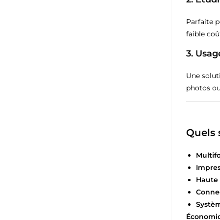
Parfaite 
faible coû
3. Usa
Une solut
photos ou
Quels 
Multifo
Impres
Haute 
Connec
Systèm
Économiq