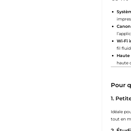
Systèm
impres
Canon 
l’appli
Wi-Fi i
fil flui
Haute 
haute q
Pour q
1. Peti
Idéale po
tout en ma
2. Étud