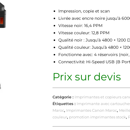
Impression, copie et scan
Livrée avec encre noire jusqu’à 60
Vitesse noir: 16,4 PPM
Vitesse
couleur: 12,8 PPM
Qualité noir : Jusqu’à 4800 × 1200 
Qualité couleur: Jusqu’à 4800 × 12
Fonctionne avec: 4 réservoirs (noir
Connectivité: Hi-Speed USB (B Port
Prix sur devis
Catégorie :
Imprimantes et copieurs can
Étiquettes :
Imprimante avec cartouche
Maroc
,
Imprimantes Canon Maroc
,
Meill
couleur
,
promotion imprimantes stock
,