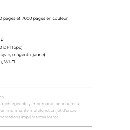
00 pages et 7000 pages en couleur
DPI
00 DPI (ppp)
, cyan, magenta, jaune)
), Wi-Fi
on
s rechargeables
,
Imprimante pour bureau
eur imprimante multifonction jet d’encre
Promotions imprimantes Maroc