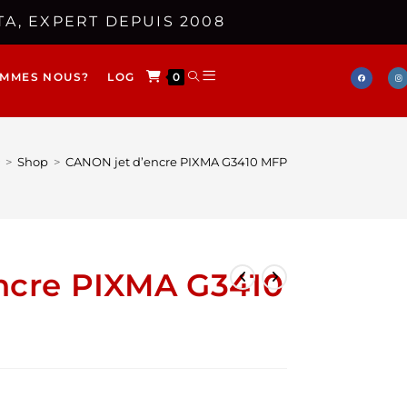
A, EXPERT DEPUIS 2008
OMMES NOUS?
LOG
0
>
Shop
>
CANON jet d’encre PIXMA G3410 MFP
ncre PIXMA G3410