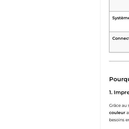
Système
Connect
Pourqu
1. Impr
Grâce au 
couleur
a
besoins e