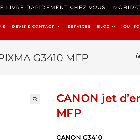
E LIVRÉ RAPIDEMENT CHEZ VOUS – MOBIDAT
NS
DEVIS & CONTACT
SERVICES
BLOG
QUI S
 PIXMA G3410 MFP
CANON jet d’e
🔍
MFP
CANON G3410