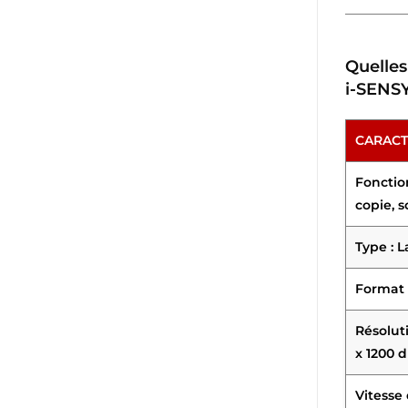
Quelles
i-SENS
CARACT
Fonction
copie, 
Type : L
Format 
Résolut
x 1200 d
Vitesse