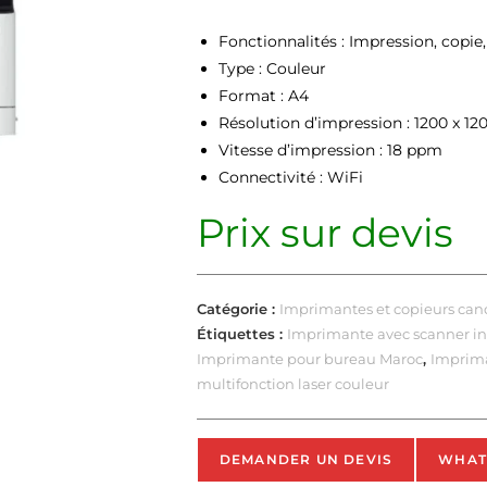
Fonctionnalités : Impression, copie
Type : Couleur
Format : A4
Résolution d’impression : 1200 x 12
Vitesse d’impression : 18 ppm
Connectivité : WiFi
Prix sur devis
Catégorie :
Imprimantes et copieurs can
Étiquettes :
Imprimante avec scanner in
Imprimante pour bureau Maroc
,
Imprim
multifonction laser couleur
DEMANDER UN DEVIS
WHAT