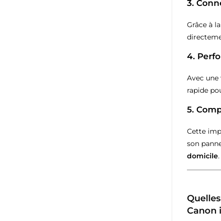
3. Conne
Grâce à l
directeme
4. Perf
Avec une 
rapide pou
5. Compa
Cette imp
son panne
domicile
.
Quelles
Canon 