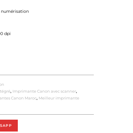
, numérisation
00 dpi
on
tégré
,
Imprimante Canon avec scanner
,
antes Canon Maroc
,
Meilleur imprimante
SAPP