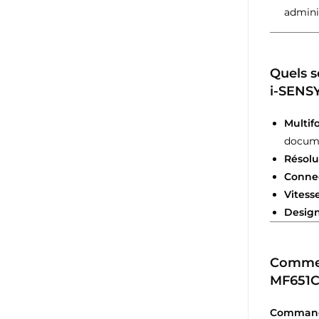
adminis
Quels s
i-SENS
Multif
docume
Résolu
Connec
Vitess
Desig
Comment
MF651C
Commande