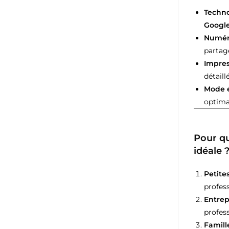
Techno
Google
Numéri
partag
Impres
détaillé
Mode 
optima
Pour qu
idéale 
Petite
profess
Entre
profes
Famill