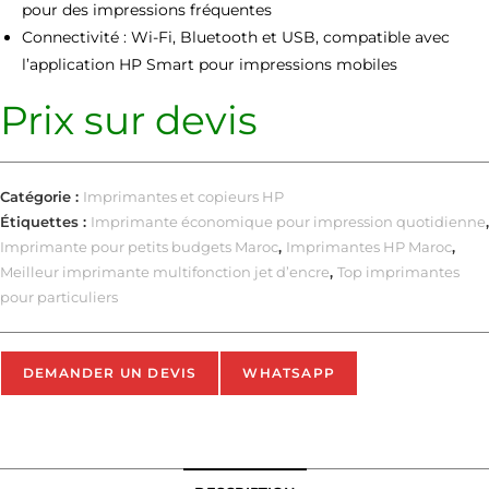
pour des impressions fréquentes
Connectivité : Wi-Fi, Bluetooth et USB, compatible avec
l’application HP Smart pour impressions mobiles
Prix sur devis
Catégorie :
Imprimantes et copieurs HP
Étiquettes :
Imprimante économique pour impression quotidienne
,
Imprimante pour petits budgets Maroc
,
Imprimantes HP Maroc
,
Meilleur imprimante multifonction jet d’encre
,
Top imprimantes
pour particuliers
DEMANDER UN DEVIS
WHATSAPP