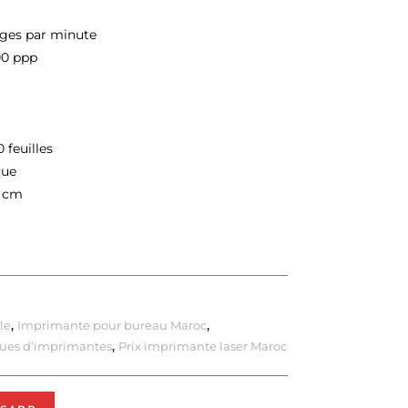
ages par minute
00 ppp
 feuilles
que
9 cm
le
,
Imprimante pour bureau Maroc
,
ques d’imprimantes
,
Prix imprimante laser Maroc