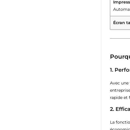
Impress
Automa
Écran ta
Pourqu
1.
Perfo
Avec une 
entrepris
rapide et
2.
Effic
La foncti
économiqu