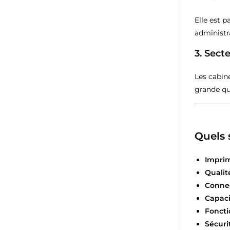
Elle est 
administra
3.
Secte
Les cabin
grande qu
Quels 
Imprim
Qualit
Connec
Capaci
Foncti
Sécuri