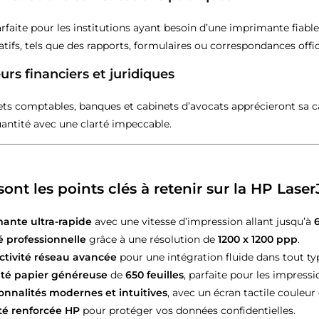
parfaite pour les institutions ayant besoin d’une imprimante fia
tifs, tels que des rapports, formulaires ou correspondances offici
urs financiers et juridiques
ets comptables, banques et cabinets d’avocats apprécieront sa
antité avec une clarté impeccable.
sont les points clés à retenir sur la HP Lase
ante ultra-rapide
avec une vitesse d’impression allant jusqu’à
é professionnelle
grâce à une résolution de
1200 x 1200 ppp
.
tivité réseau avancée
pour une intégration fluide dans tout t
té papier généreuse
de
650 feuilles
, parfaite pour les impress
onnalités modernes et intuitives
, avec un écran tactile couleur
té renforcée HP
pour protéger vos données confidentielles.