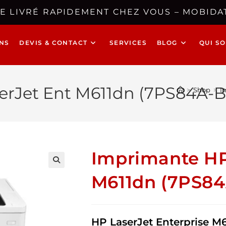
E LIVRÉ RAPIDEMENT CHEZ VOUS – MOBIDAT
NS
DEVIS & CONTACT
SERVICES
BLOG
QUI S
rJet Ent M611dn (7PS84A-B
>
Shop
>
I
Imprimante HP
🔍
M611dn (7PS84
HP LaserJet Enterprise M