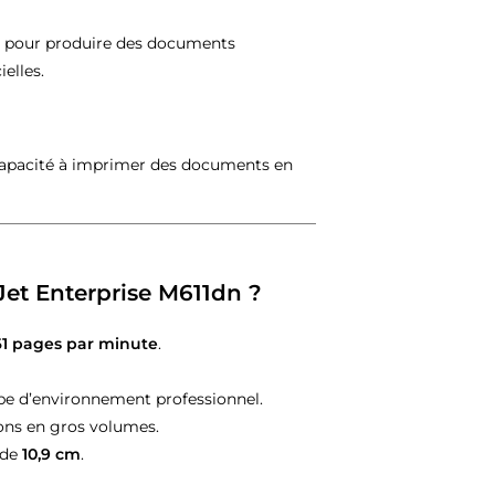
ble pour produire des documents
elles.
 capacité à imprimer des documents en
rJet Enterprise M611dn ?
61 pages par minute
.
ype d’environnement professionnel.
ions en gros volumes.
 de
10,9 cm
.