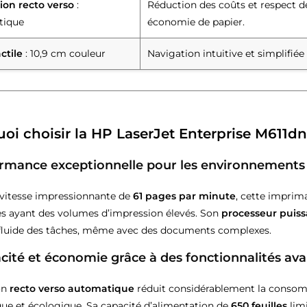
ion recto verso
:
Réduction des coûts et respect d
tique
économie de papier.
ctile
: 10,9 cm couleur
Navigation intuitive et simplifiée
oi choisir la HP LaserJet Enterprise M611dn
rmance exceptionnelle pour les environnements
vitesse impressionnante de
61 pages par minute
, cette imprim
es ayant des volumes d’impression élevés. Son
processeur puiss
 fluide des tâches, même avec des documents complexes.
acité et économie grâce à des fonctionnalités av
on
recto verso automatique
réduit considérablement la consomma
e et écologique. Sa capacité d’alimentation de
650 feuilles
limi