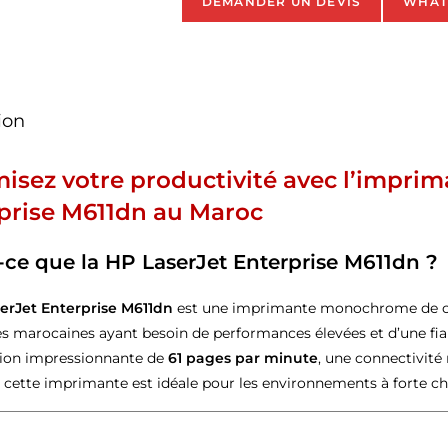
DEMANDER UN DEVIS
WHAT
ion
isez votre productivité avec l’impri
prise M611dn au Maroc
-ce que la HP LaserJet Enterprise M611dn ?
erJet Enterprise M611dn
est une imprimante monochrome de cla
es marocaines ayant besoin de performances élevées et d’une fia
ion impressionnante de
61 pages par minute
, une connectivité
, cette imprimante est idéale pour les environnements à forte cha