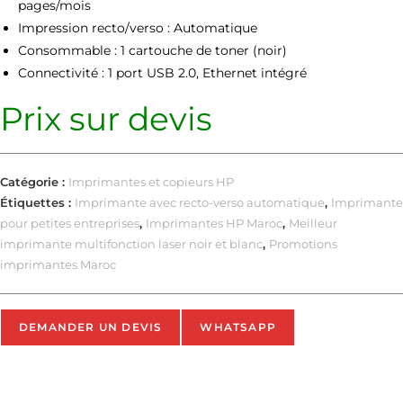
pages/mois
Impression recto/verso : Automatique
Consommable : 1 cartouche de toner (noir)
Connectivité : 1 port USB 2.0, Ethernet intégré
Prix sur devis
Catégorie :
Imprimantes et copieurs HP
Étiquettes :
Imprimante avec recto-verso automatique
,
Imprimante
pour petites entreprises
,
Imprimantes HP Maroc
,
Meilleur
imprimante multifonction laser noir et blanc
,
Promotions
imprimantes Maroc
DEMANDER UN DEVIS
WHATSAPP