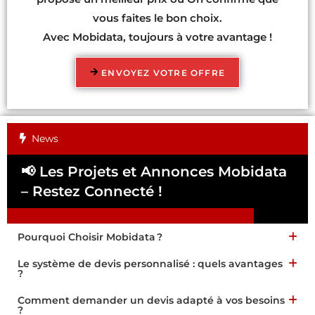
vous faites le bon choix.
Avec Mobidata, toujours à votre avantage !
ENVOYEZ VOTRE OFFRE
News
📢 Les Projets et Annonces Mobidata
📢
– Restez Connecté !
Pa
Pourquoi Choisir Mobidata ?
Le système de devis personnalisé : quels avantages
?
Comment demander un devis adapté à vos besoins
?