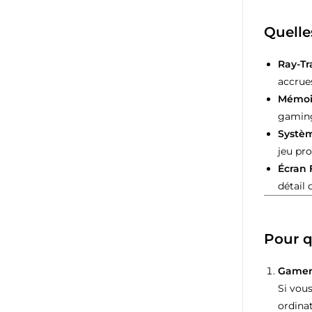
Quelle
Ray-T
accrue
Mémoir
gamin
Systèm
jeu pr
Écran 
détail 
Pour q
Gamer
Si vous
ordinat