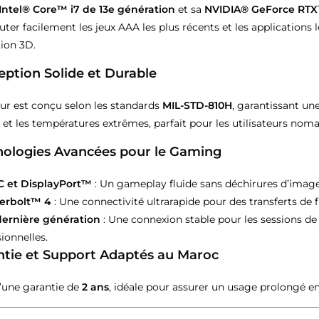
Intel® Core™ i7 de 13e génération
et sa
NVIDIA® GeForce RT
uter facilement les jeux AAA les plus récents et les applicatio
ion 3D.
ption Solide et Durable
eur est conçu selon les standards
MIL-STD-810H
, garantissant un
s et les températures extrêmes, parfait pour les utilisateurs nom
nologies Avancées pour le Gaming
 et DisplayPort™
: Un gameplay fluide sans déchirures d’image
erbolt™ 4
: Une connectivité ultrarapide pour des transferts de f
dernière génération
: Une connexion stable pour les sessions de 
ionnelles.
ntie et Support Adaptés au Maroc
d’une garantie de
2 ans
, idéale pour assurer un usage prolongé en