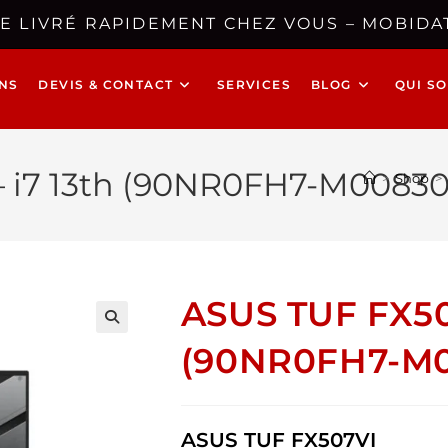
E LIVRÉ RAPIDEMENT CHEZ VOUS – MOBIDAT
NS
DEVIS & CONTACT
SERVICES
BLOG
QUI S
– i7 13th (90NR0FH7-M00830
>
Shop
>
ASUS TUF FX507
🔍
(90NR0FH7-M
ASUS TUF FX507VI