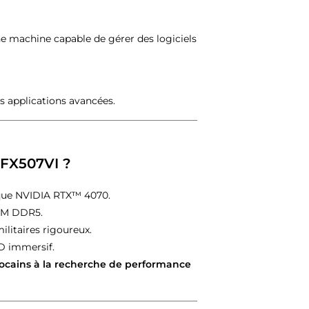
ne machine capable de gérer des logiciels
s applications avancées.
F FX507VI ?
ique NVIDIA RTX™ 4070.
RAM DDR5.
ilitaires rigoureux.
D immersif.
arocains à la recherche de performance