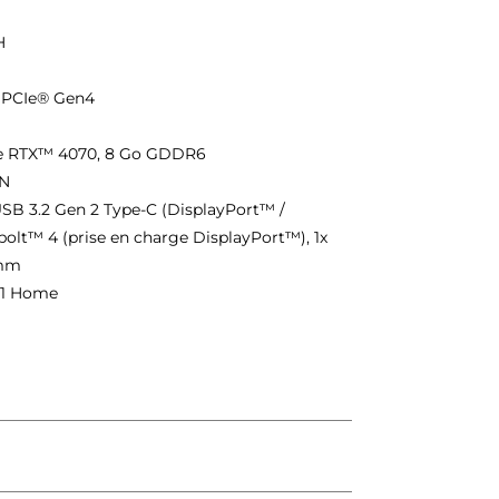
H
 PCIe® Gen4
ce RTX™ 4070, 8 Go GDDR6
AN
 USB 3.2 Gen 2 Type-C (DisplayPort™ /
bolt™ 4 (prise en charge DisplayPort™), 1x
 mm
11 Home