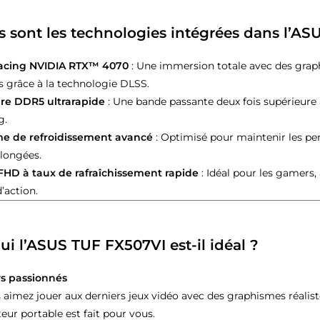
s sont les technologies intégrées dans l’A
racing NVIDIA RTX™ 4070
: Une immersion totale avec des grap
s grâce à la technologie DLSS.
e DDR5 ultrarapide
: Une bande passante deux fois supérieure à
g.
e de refroidissement avancé
: Optimisé pour maintenir les p
olongées.
FHD à taux de rafraîchissement rapide
: Idéal pour les gamers,
d’action.
ui l’ASUS TUF FX507VI est-il idéal ?
s passionnés
 aimez jouer aux derniers jeux vidéo avec des graphismes réalist
eur portable est fait pour vous.