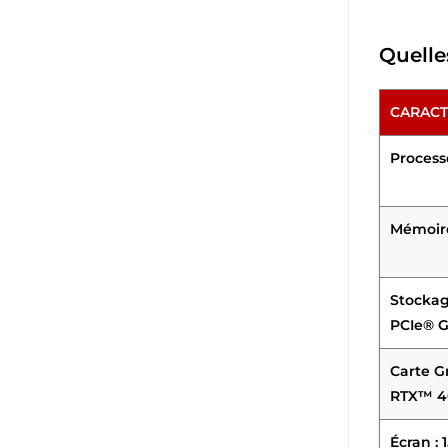
Quelle
CARACT
Process
Mémoire
Stockag
PCIe® 
Carte G
RTX™ 4
Écran : 