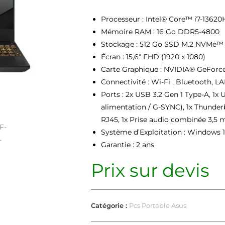
Processeur : Intel® Core™ i7-13620
Mémoire RAM : 16 Go DDR5-4800
Stockage : 512 Go SSD M.2 NVMe™
Écran : 15,6″ FHD (1920 x 1080)
Carte Graphique : NVIDIA® GeFor
Connectivité : Wi-Fi , Bluetooth, L
Ports : 2x USB 3.2 Gen 1 Type-A, 1x
alimentation / G-SYNC), 1x Thunder
RJ45, 1x Prise audio combinée 3,5
Système d’Exploitation : Windows 
Garantie : 2 ans
Prix sur devis
Catégorie :
Pcs Portable Asus