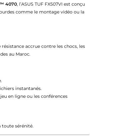
X™ 4070
, l’ASUS TUF FX507VI est conçu
ns lourdes comme le montage vidéo ou la
e résistance accrue contre les chocs, les
ades au Maroc.
.
ichiers instantanés.
jeu en ligne ou les conférences
 toute sérénité.