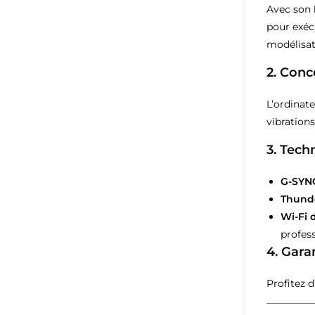
Avec son
pour exéc
modélisat
2.
Conce
L’ordinat
vibration
3.
Tech
G-SYNC
Thund
Wi-Fi 
profess
4.
Gara
Profitez 