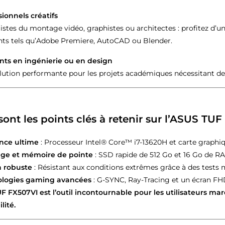
sionnels créatifs
istes du montage vidéo, graphistes ou architectes : profitez d’u
nts tels qu’Adobe Premiere, AutoCAD ou Blender.
nts en ingénierie ou en design
lution performante pour les projets académiques nécessitant de
sont les points clés à retenir sur l’ASUS TU
nce ultime
: Processeur Intel® Core™ i7-13620H et carte graph
ge et mémoire de pointe
: SSD rapide de 512 Go et 16 Go de 
 robuste
: Résistant aux conditions extrêmes grâce à des tests m
ologies gaming avancées
: G-SYNC, Ray-Tracing et un écran FH
F FX507VI est l’outil incontournable pour les utilisateurs m
lité.