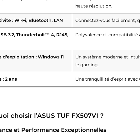
haute résolution.
vité : Wi-Fi, Bluetooth, LAN
Connectez-vous facilement, q
 USB 3.2, Thunderbolt™ 4, RJ45,
Polyvalence et compatibilité 
 d’exploitation : Windows 11
Un système moderne et intuiti
le gaming.
 : 2 ans
Une tranquillité d’esprit ave
oi choisir l’ASUS TUF FX507VI ?
ance et Performance Exceptionnelles