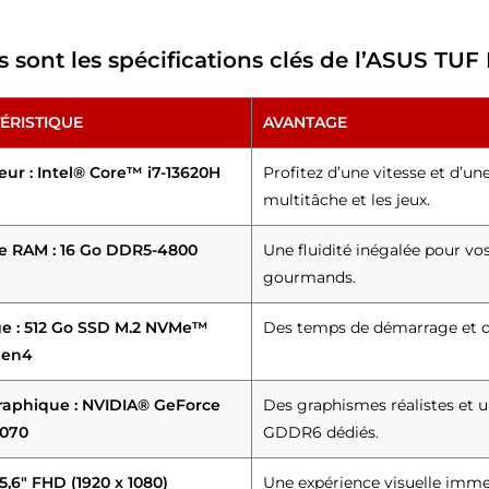
s sont les spécifications clés de l’ASUS TUF
ÉRISTIQUE
AVANTAGE
eur : Intel® Core™ i7-13620H
Profitez d’une vitesse et d’un
multitâche et les jeux.
 RAM : 16 Go DDR5-4800
Une fluidité inégalée pour vos
gourmands.
e : 512 Go SSD M.2 NVMe™
Des temps de démarrage et d
Gen4
raphique : NVIDIA® GeForce
Des graphismes réalistes et 
070
GDDR6 dédiés.
15,6″ FHD (1920 x 1080)
Une expérience visuelle imme