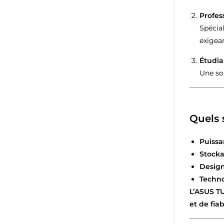
Profes
Spécial
exigea
Étudia
Une so
Quels 
Puissa
Stocka
Design
Techn
L’ASUS TU
et de fiabi