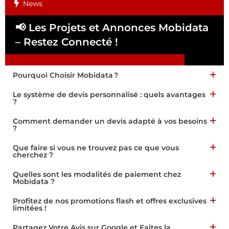
News
📢 Les Projets et Annonces Mobidata
📢
– Restez Connecté !
Pa
Pourquoi Choisir Mobidata ?
Le système de devis personnalisé : quels avantages
?
Comment demander un devis adapté à vos besoins
?
Que faire si vous ne trouvez pas ce que vous
cherchez ?
Quelles sont les modalités de paiement chez
Mobidata ?
Profitez de nos promotions flash et offres exclusives
limitées !
Partagez Votre Avis sur Google et Faites la