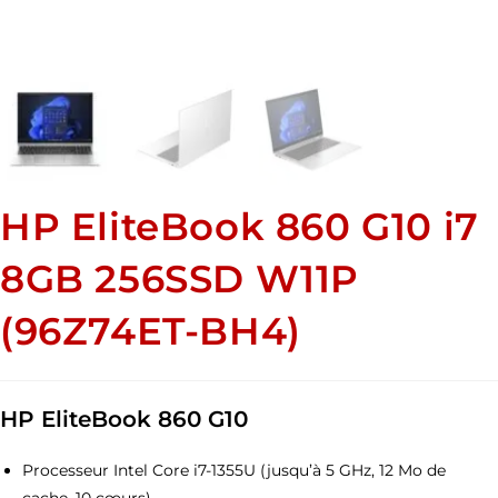
HP EliteBook 860 G10 i7
8GB 256SSD W11P
(96Z74ET-BH4)
HP EliteBook 860 G10
Processeur Intel Core i7-1355U (jusqu’à 5 GHz, 12 Mo de
cache, 10 cœurs)