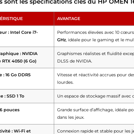
s sont les spécifications clés du HP OMEN 1
ÉRISTIQUE
AVANTAGE
ur : Intel Core i7-
Performances élevées avec 10 cœurs
GHz
, idéale pour le gaming et le mul
raphique : NVIDIA
Graphismes réalistes et fluidité exce
 RTX 4050 (6 Go)
DLSS de NVIDIA.
 : 16 Go DDR5
Vitesse et réactivité accrues pour de
lourdes.
e : SSD 1 To
Un espace de stockage massif avec 
16 pouces
Grande surface d’affichage, idéale 
dans les jeux.
vité : Wi-Fi et
Connexion rapide et stable pour les j