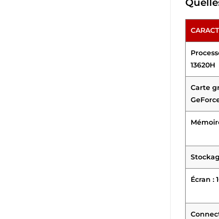
Quelle
CARACT
Processe
13620H
Carte g
GeForce
Mémoire
Stockag
Écran : 
Connecti