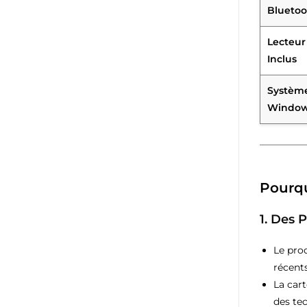
Bluetoo
Lecteur
Inclus
Système
Windows
Pourqu
1.
Des P
Le pro
récents
La car
des te