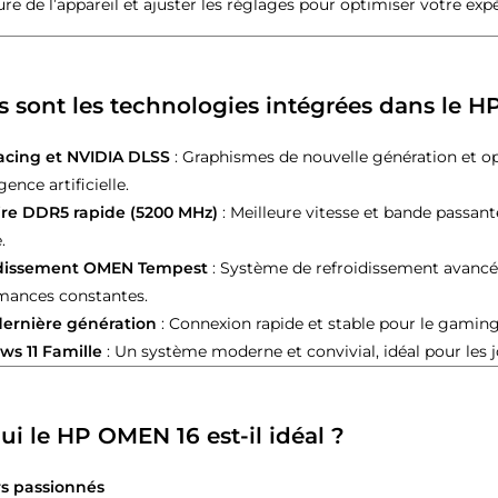
e de l’appareil et ajuster les réglages pour optimiser votre expé
s sont les technologies intégrées dans le 
acing et NVIDIA DLSS
: Graphismes de nouvelle génération et o
igence artificielle.
e DDR5 rapide (5200 MHz)
: Meilleure vitesse et bande passa
.
idissement OMEN Tempest
: Système de refroidissement avancé p
mances constantes.
dernière génération
: Connexion rapide et stable pour le gaming
s 11 Famille
: Un système moderne et convivial, idéal pour les j
ui le HP OMEN 16 est-il idéal ?
s passionnés