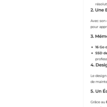
résolut
2.
Une E
Avec son 
pour appré
3.
Mémo
16 Go
SSD de
profess
4.
Desi
Le design
de mainte
5.
Un É
Grâce au