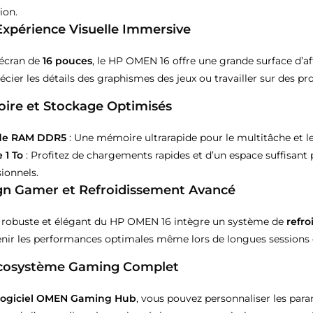
ion.
xpérience Visuelle Immersive
écran de
16 pouces
, le HP OMEN 16 offre une grande surface d’af
cier les détails des graphismes des jeux ou travailler sur des proj
ire et Stockage Optimisés
 de RAM DDR5
: Une mémoire ultrarapide pour le multitâche et l
 1 To
: Profitez de chargements rapides et d’un espace suffisant p
ionnels.
gn Gamer et Refroidissement Avancé
 robuste et élégant du HP OMEN 16 intègre un système de
refr
nir les performances optimales même lors de longues sessions 
cosystème Gaming Complet
logiciel OMEN Gaming Hub
, vous pouvez personnaliser les para