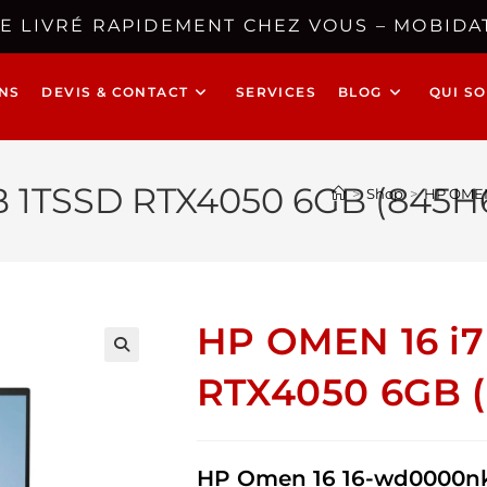
E LIVRÉ RAPIDEMENT CHEZ VOUS – MOBIDAT
NS
DEVIS & CONTACT
SERVICES
BLOG
QUI S
B 1TSSD RTX4050 6GB (845
>
Shop
>
HP OMEN
HP OMEN 16 i7
🔍
RTX4050 6GB 
HP Omen 16 16-wd0000n