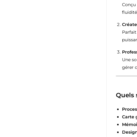
Conçu 
fluidit
Créate
Parfait
puissan
Profes
Une so
gérer 
Quels 
Proces
Carte 
Mémoir
Design