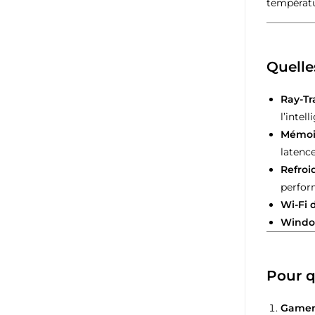
températur
Quelle
Ray-Tr
l’intell
Mémoir
latence
Refro
perfor
Wi-Fi 
Window
Pour q
Gamer