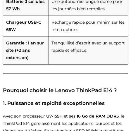
Batterie 3 cellules,
Une autonomie longue durée pour
57 Wh
les journées bien remplies.
Chargeur USB-C
Recharge rapide pour minimiser les
65W
interruptions.
Garantie : 1 an sur
Tranquillité d’esprit avec un support
site (+2 ans
rapide et efficace.
extension)
Pourquoi choisir le Lenovo ThinkPad E14 ?
1. Puissance et rapidité exceptionnelles
Avec son processeur
U7-155H
et ses
16 Go de RAM DDR5
, le
ThinkPad E14 gère aisément les applications lourdes et les
tâches multitâches. Sa technologie SSD NVMe garantit des