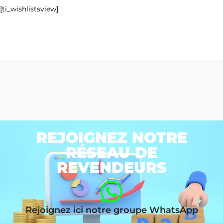
[ti_wishlistsview]
REJOIGNEZ NOTRE
RÉSEAU DE
REVENDEURS
Rejoignez ici notre groupe WhatsApp