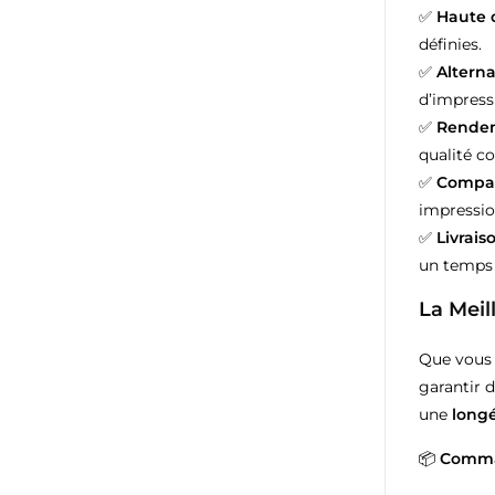
✅
Haute 
définies.
✅
Altern
d’impress
✅
Rendem
qualité c
✅
Compati
impressio
✅
Livrais
un temps 
La Mei
Que vous 
garantir 
une
longé
📦
Comman