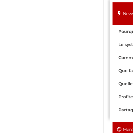
New
Pourqu
Le sys
Commen
Que fa
Quelle
Profit
Partag
Merc