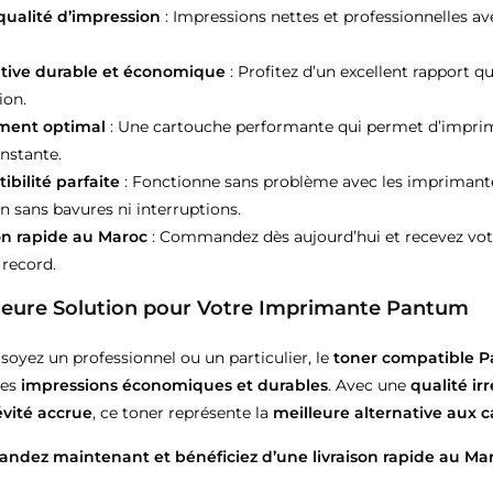
qualité d’impression
: Impressions nettes et professionnelles av
ative durable et économique
: Profitez d’un excellent rapport q
ion.
ent optimal
: Une cartouche performante qui permet d’impri
onstante.
bilité parfaite
: Fonctionne sans problème avec les imprimante
n sans bavures ni interruptions.
on rapide au Maroc
: Commandez dès aujourd’hui et recevez vo
record.
lleure Solution pour Votre Imprimante Pantum
soyez un professionnel ou un particulier, le
toner compatible 
des
impressions économiques et durables
. Avec une
qualité ir
vité accrue
, ce toner représente la
meilleure alternative aux c
dez maintenant et bénéficiez d’une livraison rapide au Mar