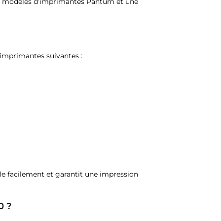
s modèles d’imprimantes Pantum et une
 imprimantes suivantes :
talle facilement et garantit une impression
0 ?