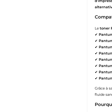
d’impress
alternat
Compati
Le
toner
✔
Pantu
✔
Pantum
✔
Pantu
✔
Pantu
✔
Pantum
✔
Pantu
✔
Pantu
✔
Pantu
Grâce à s
fluide sa
Pourqu