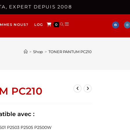
A, EXPERT DEPUIS 2008
OMMES NOUS?
LOG
0
>
Shop
>
TONER PANTUM PC210
M PC210
tible avec :
501 P2503 P2505 P2500W