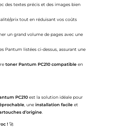
ec des textes précis et des images bien
ualité/prix tout en réduisant vos coûts
mer un grand volume de pages avec une
s Pantum listées ci-dessus, assurant une
tre
toner Pantum PC210 compatible
en
Pantum PC210
est la solution idéale pour
réprochable
, une
installation facile
et
artouches d’origine
.
oc !
🚀