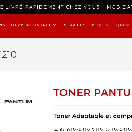
E LIVRÉ RAPIDEMENT CHEZ VOUS – MOBIDAT
NS
DEVIS & CONTACT
SERVICES
BLOG
QUI S
210
TONER PANTU
Toner Adaptable et compa
pantum P2200 P2201 P2203 P2500 P2