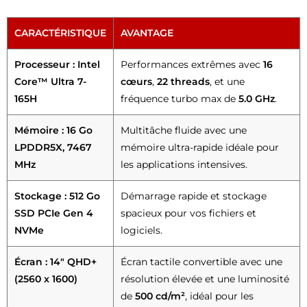
CARACTÉRISTIQUE
AVANTAGE
Processeur : Intel
Performances extrêmes avec
16
Core™ Ultra 7-
cœurs
,
22 threads
, et une
165H
fréquence turbo max de
5.0 GHz
.
Mémoire : 16 Go
Multitâche fluide avec une
LPDDR5X, 7467
mémoire ultra-rapide idéale pour
MHz
les applications intensives.
Stockage : 512 Go
Démarrage rapide et stockage
SSD PCIe Gen 4
spacieux pour vos fichiers et
NVMe
logiciels.
Écran : 14″ QHD+
Écran tactile convertible avec une
(2560 x 1600)
résolution élevée et une luminosité
de
500 cd/m²
, idéal pour les