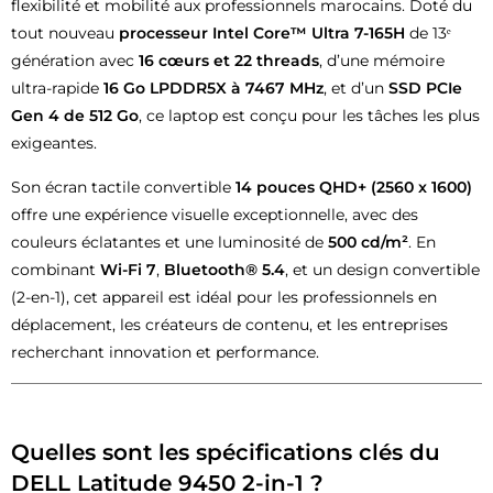
flexibilité et mobilité aux professionnels marocains. Doté du
tout nouveau
processeur Intel Core™ Ultra 7-165H
de 13ᵉ
génération avec
16 cœurs et 22 threads
, d’une mémoire
ultra-rapide
16 Go LPDDR5X à 7467 MHz
, et d’un
SSD PCIe
Gen 4 de 512 Go
, ce laptop est conçu pour les tâches les plus
exigeantes.
Son écran tactile convertible
14 pouces QHD+ (2560 x 1600)
offre une expérience visuelle exceptionnelle, avec des
couleurs éclatantes et une luminosité de
500 cd/m²
. En
combinant
Wi-Fi 7
,
Bluetooth® 5.4
, et un design convertible
(2-en-1), cet appareil est idéal pour les professionnels en
déplacement, les créateurs de contenu, et les entreprises
recherchant innovation et performance.
Quelles sont les spécifications clés du
DELL Latitude 9450 2-in-1
?