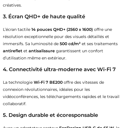
créatives.
3.
Écran QHD+ de haute qualité
L’écran tactile
14 pouces QHD+ (2560 x 1600)
offre une
résolution exceptionnelle pour des visuels détaillés et
immersifs. Sa luminosité de
500 cd/m²
et ses traitements
antireflet
et
antisalissure
garantissent un confort
d’utilisation même en extérieur.
4.
Connectivité ultra-moderne avec Wi-Fi 7
La technologie
Wi-Fi 7 BE200
offre des vitesses de
connexion révolutionnaires, idéales pour les
vidéoconférences, les téléchargements rapides et le travail
collaboratif.
5.
Design durable et écoresponsable
Avec un adaptateur secteur
EcoDesign USB-C de 65 W
, le