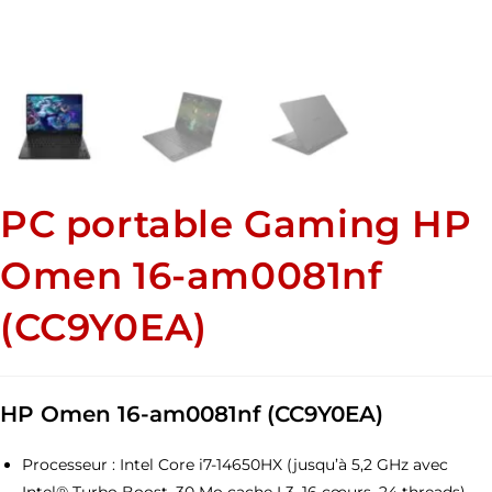
PC portable Gaming HP
Omen 16-am0081nf
(CC9Y0EA)
HP Omen 16-am0081nf (CC9Y0EA)
Processeur : Intel Core i7-14650HX (jusqu’à 5,2 GHz avec
Intel® Turbo Boost, 30 Mo cache L3, 16 cœurs, 24 threads)