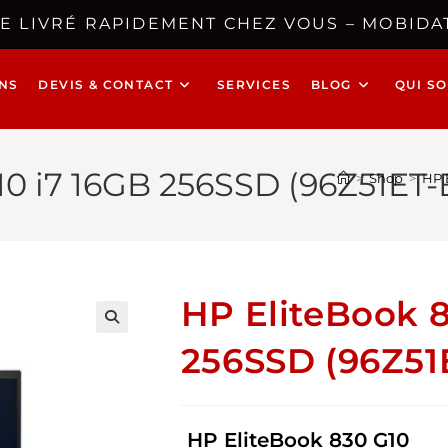
E LIVRÉ RAPIDEMENT CHEZ VOUS – MOBIDAT
NS
DEVIS & CONTACT
SERVICES
BLOG
QUI S
10 i7 16GB 256SSD (96Z51ET
>
Shop
>
HP 
HP EliteBook 8
🔍
256SSD (96Z51
HP EliteBook 830 G10