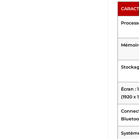
CARACT
Processe
Mémoire
Stockag
Écran :
(1920 x 
Connecti
Bluetoo
Système