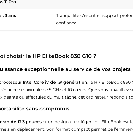
 11 Pro
 : 3 ans
Tranquillité d’esprit et support prolo
confiance.
i choisir le HP EliteBook 830 G10 ?
uissance exceptionnelle au service de vos projets
 processeur
Intel Core i7 de 13ᵉ génération
, le HP EliteBook 830
fréquence maximale de 5 GHz et 10 cœurs. Que vous travailliez su
exigeants ou effectuiez du multitâche, cet ordinateur répond à to
ortabilité sans compromis
cran de 13,3 pouces
et un design ultra-léger, cet EliteBook est 
nnels en déplacement. Son format compact permet de l’emmener p