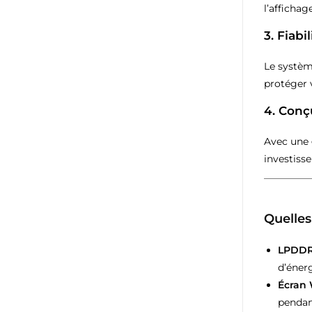
l’afficha
3.
Fiabi
Le systè
protéger 
4.
Conç
Avec une
investisse
Quelles
LPDDR5
d’éner
Écran 
pendan