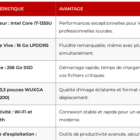
ÉRISTIQUE
AVANTAGE
ur : Intel Core i7-1355U
Performances exceptionnelles pour le
professionnelles lourdes.
 Vive : 16 Go LPDDR5
Fluidité remarquable, même avec plu
simultanément.
e : 256 Go SSD
Démarrage rapide, temps de chargem
vos fichiers critiques.
 13,3 pouces WUXGA
Qualité d’image éclatante et format 
1200)
déplacement.
vité : Wi-Fi et
Connexion stable et rapide pour un en
th
moderne.
 d’exploitation :
Outils de productivité avancés, sécuri