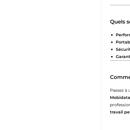
Quels s
Perfo
Portab
Sécuri
Garant
Comment
Passez à 
Mobidat
professio
travail p