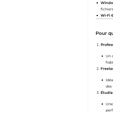
Window
fichier
Wi-Fi 
Pour qu
Profes
Un o
fiab
Freela
Idéa
des 
Étudia
Une
perf